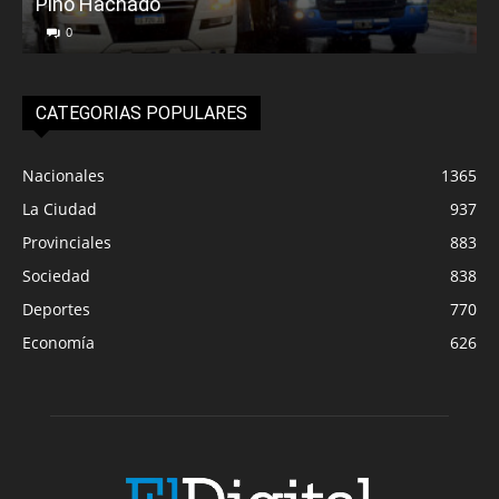
Pino Hachado
E
0
CATEGORIAS POPULARES
Nacionales
1365
La Ciudad
937
Provinciales
883
Sociedad
838
Deportes
770
Economía
626