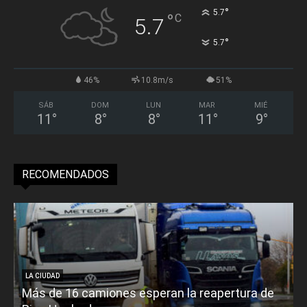
°
5.7
°
C
5.7
°
5.7
46%
10.8m/s
51%
SÁB
DOM
LUN
MAR
MIÉ
11
°
8
°
8
°
11
°
9
°
RECOMENDADOS
LA CIUDAD
Más de 16 camiones esperan la reapertura de