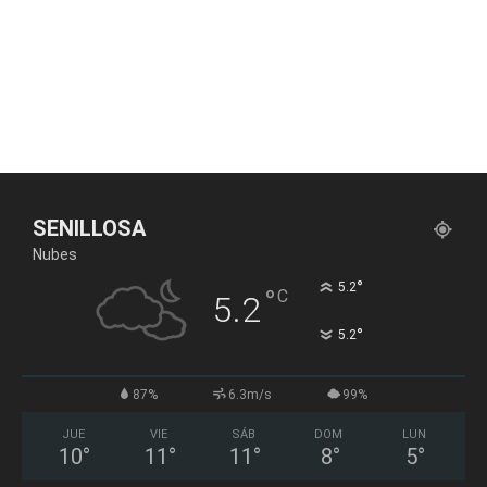
SENILLOSA
Nubes
°
5.2
°
C
5.2
°
5.2
87%
6.3m/s
99%
JUE
VIE
SÁB
DOM
LUN
10
°
11
°
11
°
8
°
5
°