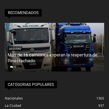
RECOMENDADOS
LA CIUDAD
Más de 16 camiones esperan la reapertura de
Pino Hachado
E
0
CATEGORIAS POPULARES
Nacionales
1365
La Ciudad
937