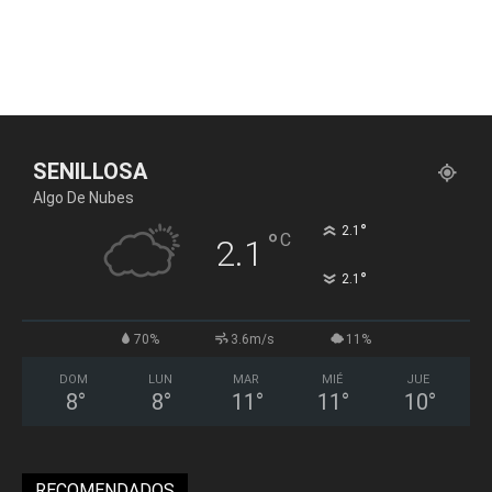
SENILLOSA
Algo De Nubes
°
2.1
°
C
2.1
°
2.1
70%
3.6m/s
11%
DOM
LUN
MAR
MIÉ
JUE
8
°
8
°
11
°
11
°
10
°
RECOMENDADOS