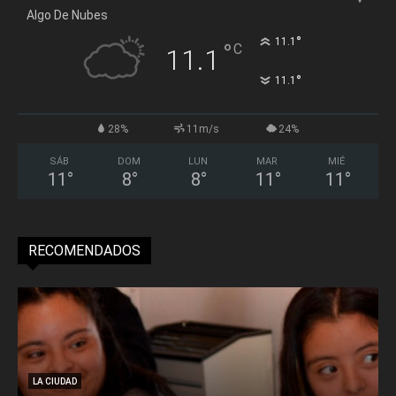
Algo De Nubes
°
11.1
°
C
11.1
°
11.1
28%
11m/s
24%
SÁB
DOM
LUN
MAR
MIÉ
11
°
8
°
8
°
11
°
11
°
RECOMENDADOS
LA CIUDAD