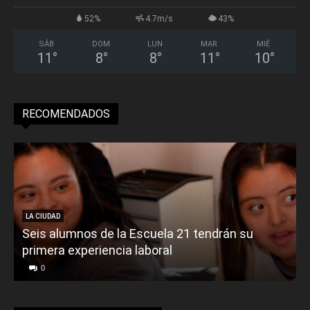
52%
4.7m/s
43%
SÁB
DOM
LUN
MAR
MIÉ
11
°
8
°
8
°
11
°
10
°
RECOMENDADOS
LA CIUDAD
Seis alumnos de la Escuela 21 tendrán su
primera experiencia laboral
0