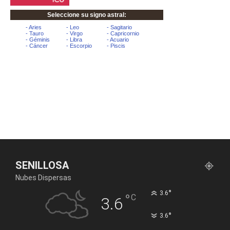
SENILLOSA
Nubes Dispersas
°
3.6
°
C
3.6
°
3.6