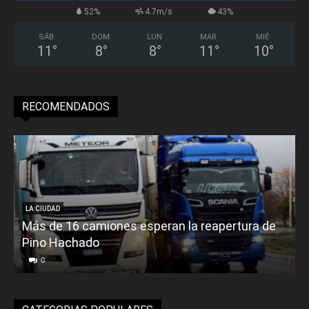
52%
4.7m/s
43%
SÁB
DOM
LUN
MAR
MIÉ
11
°
8
°
8
°
11
°
10
°
RECOMENDADOS
LA CIUDAD
Más de 16 camiones esperan la reapertura de
Pino Hachado
E
0