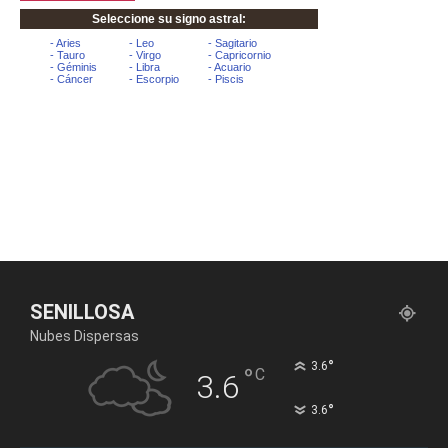
SENILLOSA
Nubes Dispersas
°
3.6
°
C
3.6
°
3.6