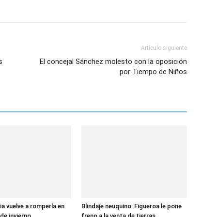
Artículo siguiente
s
El concejal Sánchez molesto con la oposición
por Tiempo de Niños
ia vuelve a romperla en
Blindaje neuquino: Figueroa le pone
de invierno
freno a la venta de tierras