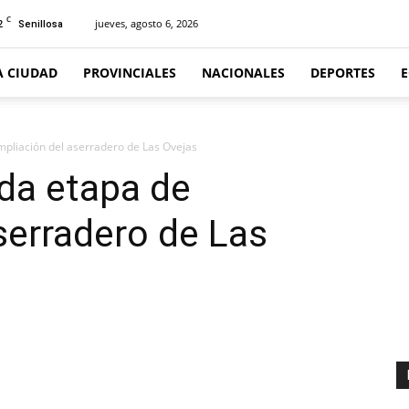
C
2
jueves, agosto 6, 2026
Senillosa
A CIUDAD
PROVINCIALES
NACIONALES
DEPORTES
mpliación del aserradero de Las Ovejas
nda etapa de
serradero de Las