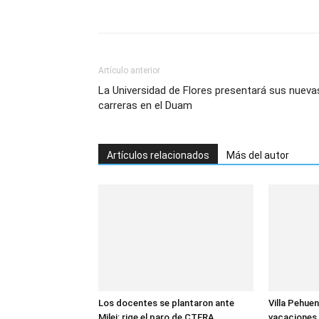
Artículo anterior
La Universidad de Flores presentará sus nueva
carreras en el Duam
Artículos relacionados
Más del autor
Los docentes se plantaron ante
Villa Pehuen
Milei: rige el paro de CTERA
vacaciones 