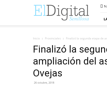
ElDigitalSenillosa
5.
L
Inicio
Provinciales
Finalizó la segunda etapa de a
Finalizó la segu
ampliación del a
Ovejas
26 octubre, 2018