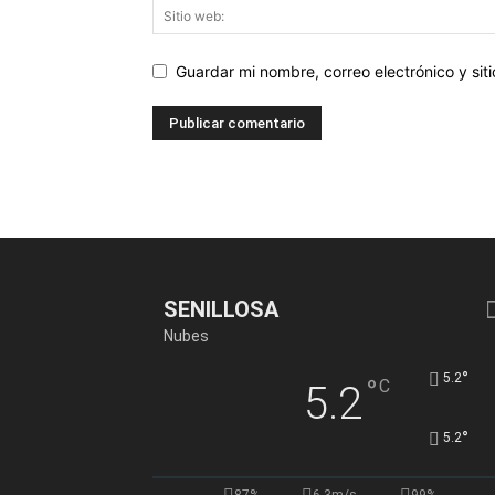
Guardar mi nombre, correo electrónico y si
SENILLOSA
Nubes
°
5.2
°
C
5.2
°
5.2
87%
6.3m/s
99%