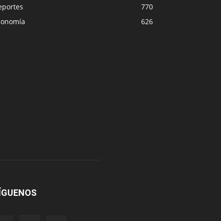
eportes
770
conomía
626
ÍGUENOS