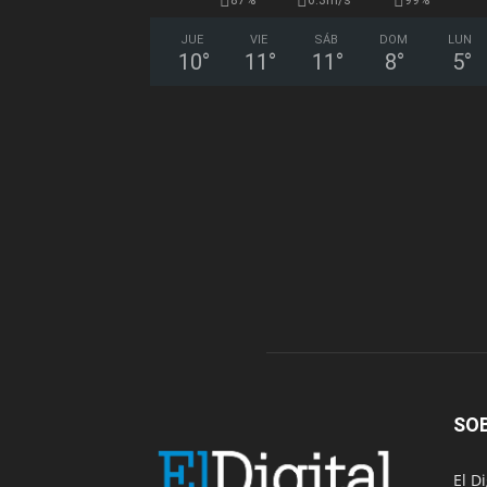
JUE
VIE
SÁB
DOM
LUN
10
°
11
°
11
°
8
°
5
°
SO
El D