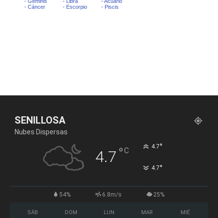
SENILLOSA
Nubes Dispersas
°
4.7
°
C
4.7
°
4.7
54%
6.8m/s
25%
SÁB
DOM
LUN
MAR
MIÉ