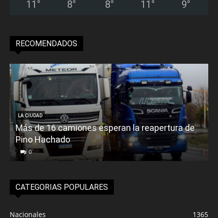
11
°
8
°
8
°
11
°
9
°
RECOMENDADOS
LA CIUDAD
Más de 16 camiones esperan la reapertura de
Pino Hachado
E
0
CATEGORIAS POPULARES
Nacionales
1365