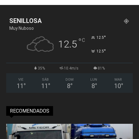
SENILLOSA
Muy Nuboso
°
12.5
°
C
12.5
°
12.5
35%
10.4m/s
81%
VIE
SÁB
DOM
LUN
MAR
11
°
11
°
8
°
8
°
10
°
RECOMENDADOS