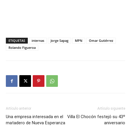
ETIQUETAS
internas
Jorge Sapag
MPN
Omar Gutiérrez
Rolando Figueroa
Artículo anterior
Artículo siguiente
Una empresa interesada en el
Villa El Chocón festejó su 43º
matadero de Nueva Esperanza
aniversario