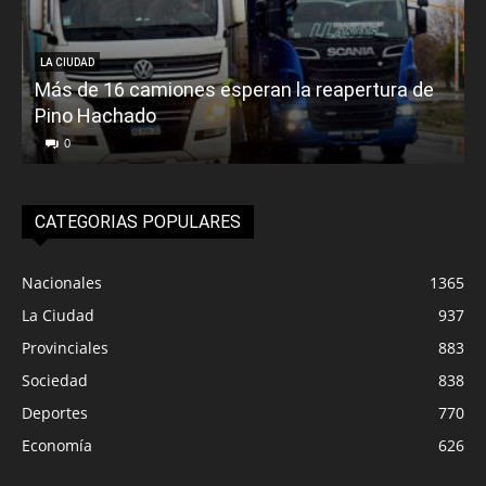
LA CIUDAD
Más de 16 camiones esperan la reapertura de
Pino Hachado
E
0
CATEGORIAS POPULARES
Nacionales
1365
La Ciudad
937
Provinciales
883
Sociedad
838
Deportes
770
Economía
626