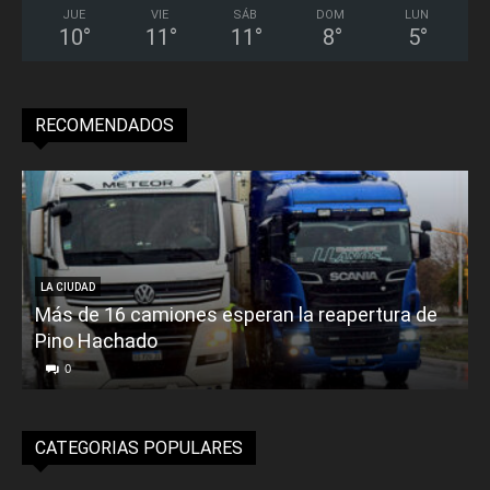
JUE
VIE
SÁB
DOM
LUN
10
°
11
°
11
°
8
°
5
°
RECOMENDADOS
LA CIUDAD
Más de 16 camiones esperan la reapertura de
Pino Hachado
E
0
CATEGORIAS POPULARES