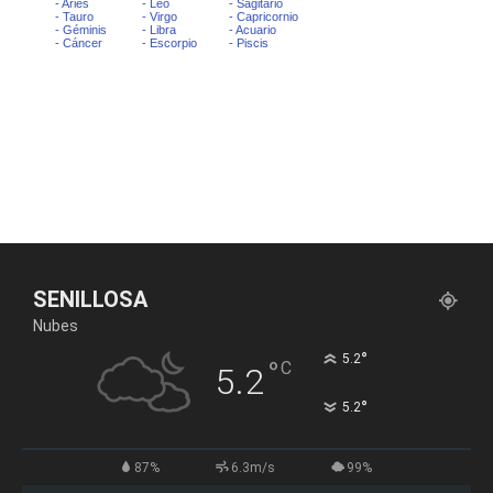
SENILLOSA
Nubes
°
5.2
°
C
5.2
°
5.2
87%
6.3m/s
99%