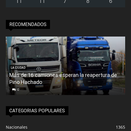
11
°
11
°
7
°
8
°
6
°
RECOMENDADOS
LA CIUDAD
Más de 16 camiones esperan la reapertura de
Pino Hachado
E
0
CATEGORIAS POPULARES
Nacionales
1365