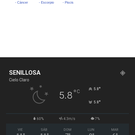
SENILLOSA
Cielo Claro
°
5.8
°
C
5.8
°
5.8
60%
4.3m/s
7%
VIE
SÁB
DOM
LUN
MAR