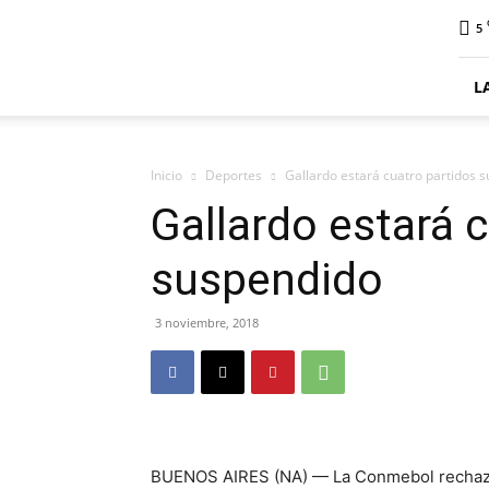
ElDigitalSenillosa
5
L
Inicio
Deportes
Gallardo estará cuatro partidos 
Gallardo estará 
suspendido
3 noviembre, 2018
BUENOS AIRES (NA) — La Conmebol rechazó 