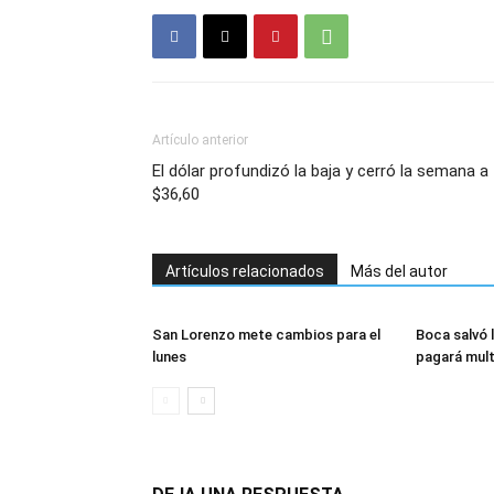
Artículo anterior
El dólar profundizó la baja y cerró la semana a
$36,60
Artículos relacionados
Más del autor
San Lorenzo mete cambios para el
Boca salvó l
lunes
pagará mul