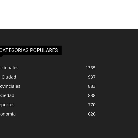
CATEGORIAS POPULARES
acionales
1365
a Ciudad
937
ovinciales
883
ociedad
838
eportes
770
conomía
626