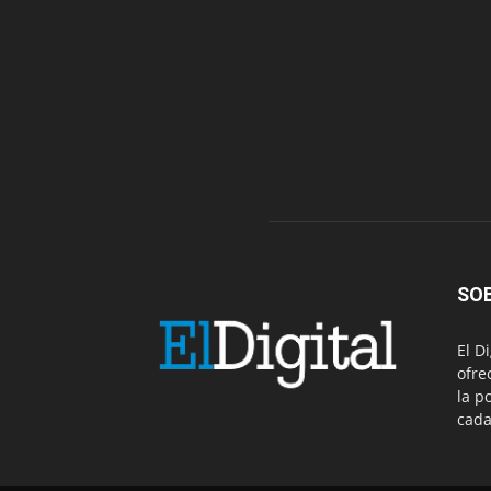
SO
El D
ofre
la p
cada