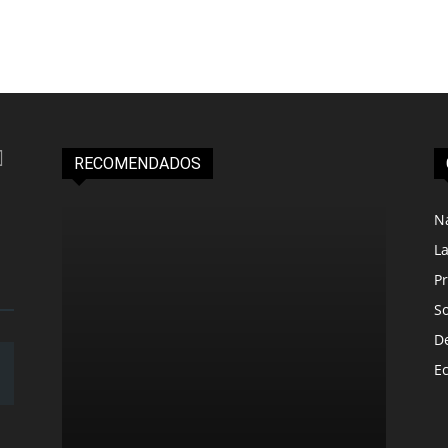
RECOMENDADOS
N
L
Pr
S
D
E