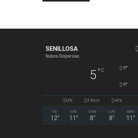
SENILLOSA
Nubes Dispersas
°
5
°
C
5
°
5
52%
2.9m/s
42%
VIE
SÁB
DOM
LUN
MAR
12
°
11
°
8
°
8
°
11
°