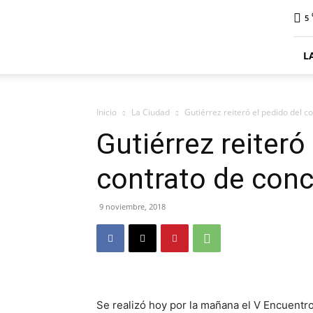
ElDigitalSenillosa
5
L
Inicio
La Ciudad
Gutiérrez reiteró el pedido del c
Gutiérrez reiteró
contrato de conc
9 noviembre, 2018
Se realizó hoy por la mañana el V Encuentr