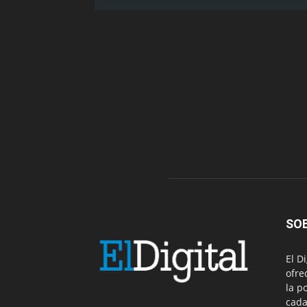
SO
El D
ofre
la p
cada