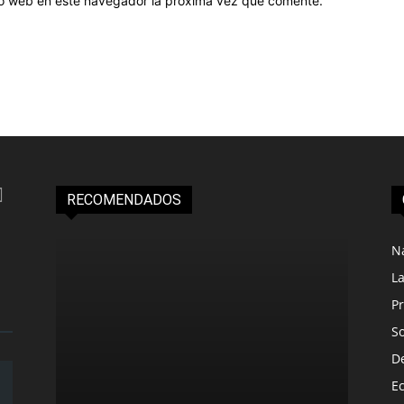
tio web en este navegador la próxima vez que comente.
RECOMENDADOS
N
L
Pr
S
D
E