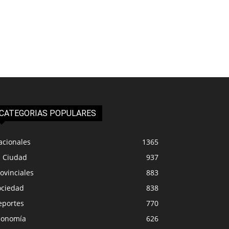
CATEGORIAS POPULARES
acionales
1365
a Ciudad
937
ovinciales
883
ociedad
838
eportes
770
conomía
626