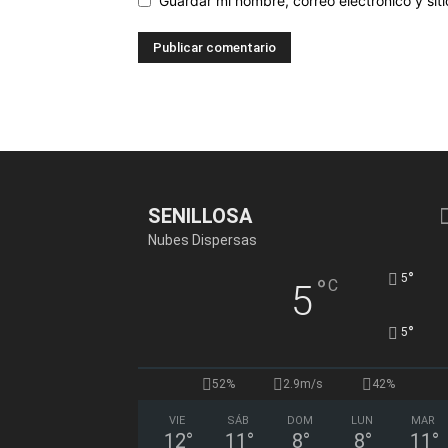
Guardar mi nombre, correo electrónico y si
SENILLOSA
Nubes Dispersas
°
5
°
C
5
°
5
52%
2.9m/s
42%
VIE
SÁB
DOM
LUN
MAR
12
°
11
°
8
°
8
°
11
°