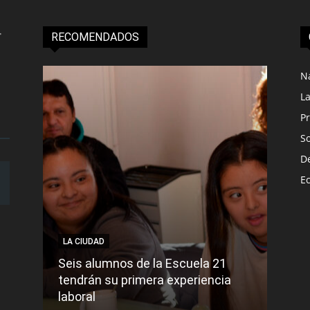
RECOMENDADOS
N
L
Pr
S
D
E
LA CIUDAD
NACI
Seis alumnos de la Escuela 21
La t
tendrán su primera experiencia
muer
laboral
cont