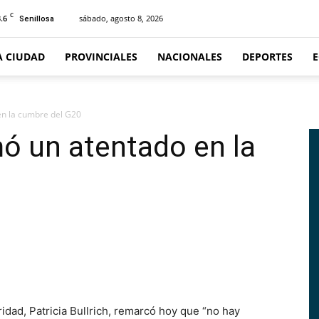
C
.6
sábado, agosto 8, 2026
Senillosa
A CIUDAD
PROVINCIALES
NACIONALES
DEPORTES
en la cumbre del G20
mó un atentado en la
ad, Patricia Bullrich, remarcó hoy que “no hay