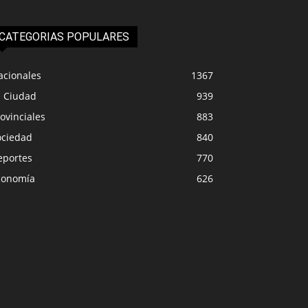
CATEGORIAS POPULARES
acionales
1367
a Ciudad
939
ovinciales
883
ociedad
840
eportes
770
conomía
626
ONALES
LA CIUDAD
rama estatal detrás de las
tes por fentanilo
Continúa la regulari
aminado
tierras en Senillosa