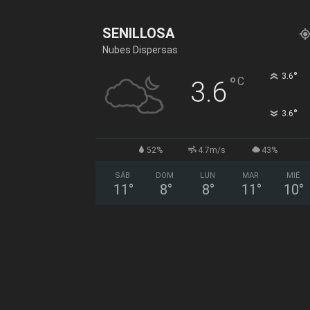
SENILLOSA
Nubes Dispersas
°
3.6
°
C
3.6
°
3.6
52%
4.7m/s
43%
SÁB
DOM
LUN
MAR
MIÉ
11
°
8
°
8
°
11
°
10
°