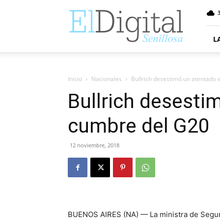
ElDigitalSenillosa
3
L
Inicio
Nacionales
Bullrich desestimó un atentado 
Bullrich desesti
cumbre del G20
12 noviembre, 2018
BUENOS AIRES (NA) — La ministra de Segurid