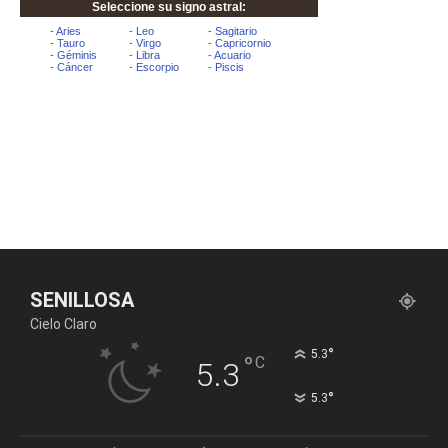
SENILLOSA
Cielo Claro
°
5.3
°
C
5.3
°
5.3