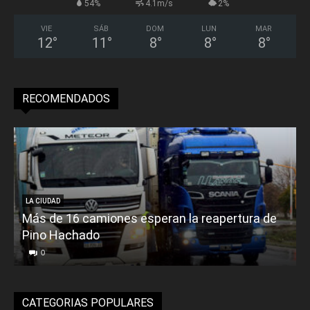
54%
4.1m/s
2%
VIE
SÁB
DOM
LUN
MAR
12
°
11
°
8
°
8
°
8
°
RECOMENDADOS
LA CIUDAD
Más de 16 camiones esperan la reapertura de
Pino Hachado
E
0
CATEGORIAS POPULARES