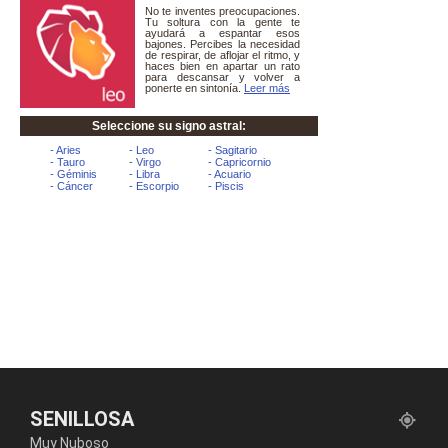
SENILLOSA
Muy Nuboso