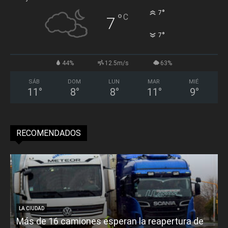
°
7
°
C
7
°
7
44%
12.5m/s
63%
SÁB
DOM
LUN
MAR
MIÉ
11
°
8
°
8
°
11
°
9
°
RECOMENDADOS
LA CIUDAD
Más de 16 camiones esperan la reapertura de