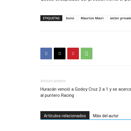
ETIQUETAS
bono
Mauricio Macri
sector privad
Artículo anterior
Huracán venció a Godoy Cruz 2 a 1 y se acerc
al puntero Racing
Artículos relacionados
Más del autor