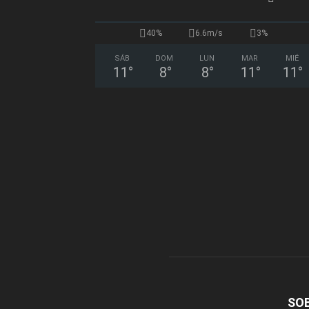
40%
6.6m/s
3%
SÁB
DOM
LUN
MAR
MIÉ
11
°
8
°
8
°
11
°
11
°
SO