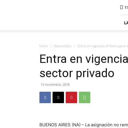
ElDigitalSenillosa
7.
L
Inicio
Nacionales
Entra en vigencia el bono para e
Entra en vigencia
sector privado
13 noviembre, 2018
BUENOS AIRES (NA) – La asignación no remun