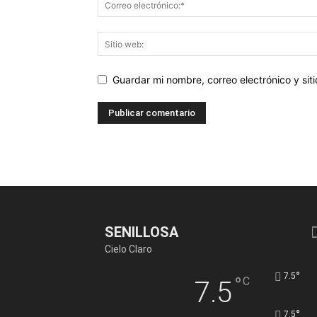
Guardar mi nombre, correo electrónico y si
SENILLOSA
Cielo Claro
°
7.5
°
C
7.5
°
7.5