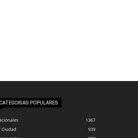
CATEGORIAS POPULARES
acionales
1367
a Ciudad
939