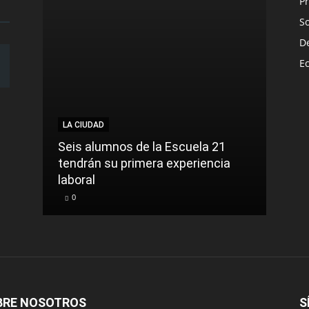
Pr
S
D
E
LA CIUDAD
NACI
Seis alumnos de la Escuela 21
La t
tendrán su primera experiencia
muer
laboral
cont
0
0
BRE NOSOTROS
S