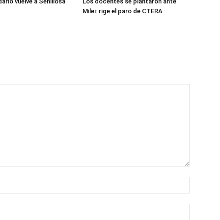
dario vuelve a Senillosa
Los docentes se plantaron ante
Milei: rige el paro de CTERA