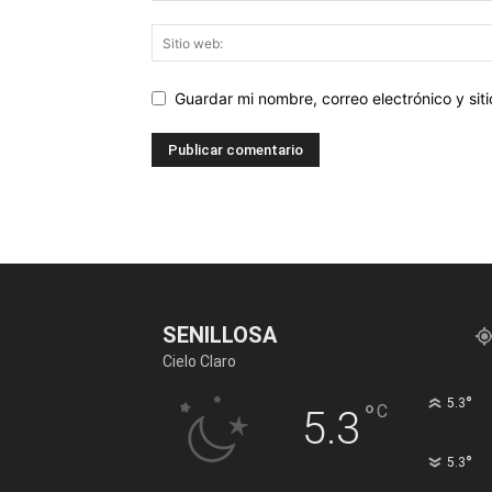
Guardar mi nombre, correo electrónico y si
SENILLOSA
Cielo Claro
°
5.3
°
C
5.3
°
5.3