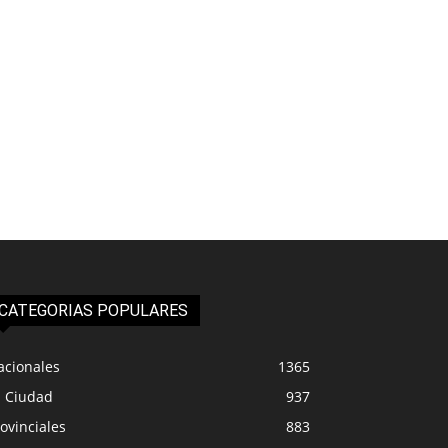
CATEGORIAS POPULARES
acionales
1365
a Ciudad
937
ovinciales
883