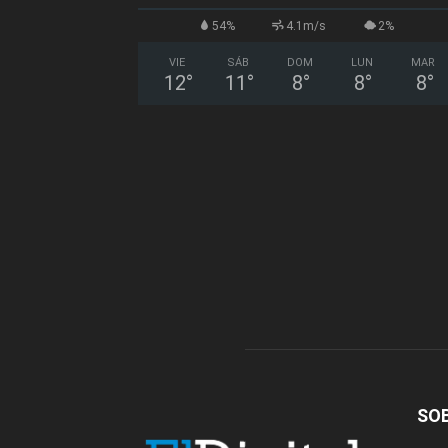
54%
4.1m/s
2%
VIE
SÁB
DOM
LUN
MAR
12
°
11
°
8
°
8
°
8
°
SO