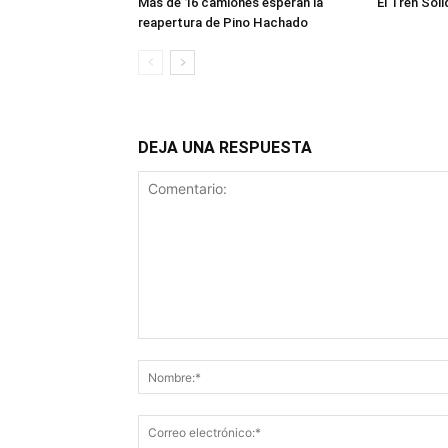
Más de 16 camiones esperan la
El Tren Soli
reapertura de Pino Hachado
DEJA UNA RESPUESTA