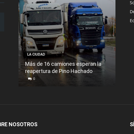
S
D
E
LA CIUDAD
LA C
Más de 16 camiones esperan la
reapertura de Pino Hachado
El Tr
0
0
BRE NOSOTROS
S