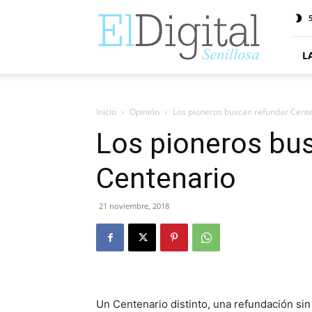
ElDigitalSenillosa
5
L
Inicio
Opinión
Los pioneros buscan refundar Cent
Los pioneros bu
Centenario
21 noviembre, 2018
Un Centenario distinto, una refundación sin