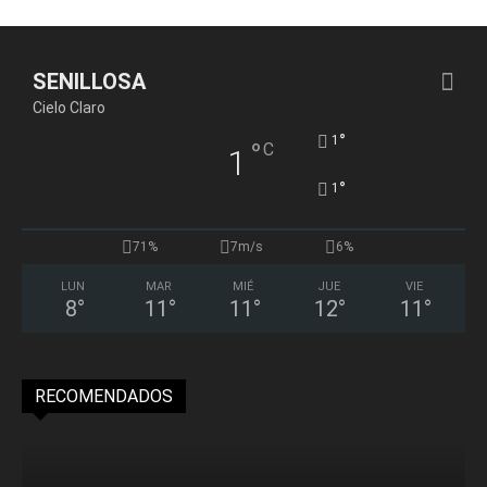
SENILLOSA
Cielo Claro
°
1
°
C
1
°
1
71%
7m/s
6%
LUN
MAR
MIÉ
JUE
VIE
8
°
11
°
11
°
12
°
11
°
RECOMENDADOS