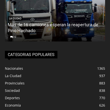
LA CIUDAD
Más de 16 camiones esperan la reapertura de
Pino Hachado
E
0
CATEGORIAS POPULARES
Nacionales
1365
La Ciudad
937
Provinciales
883
Sociedad
838
Deportes
770
Economía
626