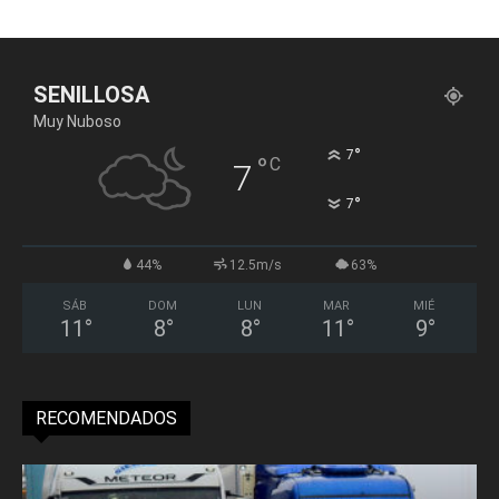
SENILLOSA
Muy Nuboso
°
7
°
C
7
°
7
44%
12.5m/s
63%
SÁB
DOM
LUN
MAR
MIÉ
11
°
8
°
8
°
11
°
9
°
RECOMENDADOS