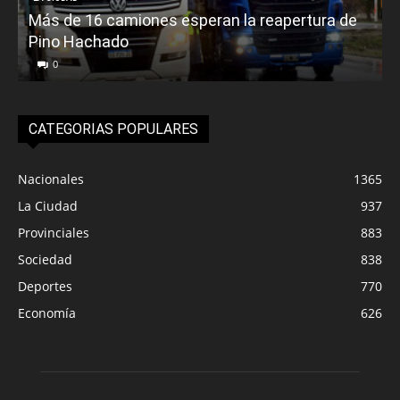
Más de 16 camiones esperan la reapertura de
Pino Hachado
E
0
CATEGORIAS POPULARES
Nacionales
1365
La Ciudad
937
Provinciales
883
Sociedad
838
Deportes
770
Economía
626