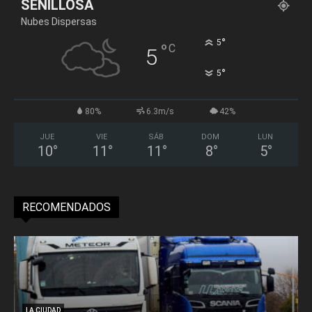
SENILLOSA
Nubes Dispersas
°
5
°
C
5
°
5
80%
6.3m/s
42%
JUE
VIE
SÁB
DOM
LUN
10
°
11
°
11
°
8
°
5
°
RECOMENDADOS
LA CIUDAD