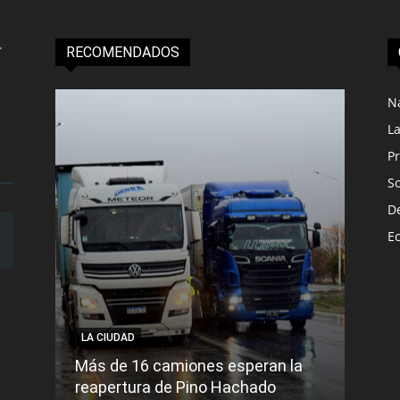
RECOMENDADOS
N
L
Pr
S
D
E
LA CIUDAD
LA C
Más de 16 camiones esperan la
reapertura de Pino Hachado
El Tr