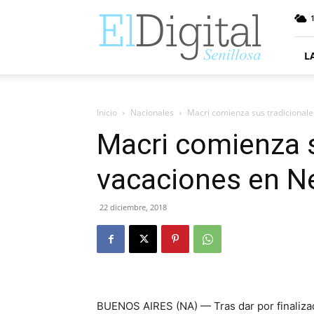
ElDigitalSenillosa
L
Inicio
Nacionales
Macri comienza sus tradicional
Macri comienza s
vacaciones en 
22 diciembre, 2018
BUENOS AIRES (NA) — Tras dar por finalizado 