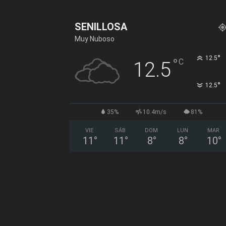
SENILLOSA
Muy Nuboso
°
12.5
°
C
12.5
°
12.5
35%
10.4m/s
81%
VIE
SÁB
DOM
LUN
MAR
11
°
11
°
8
°
8
°
10
°