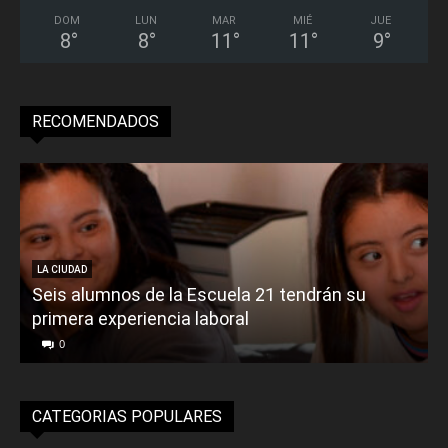
DOM
LUN
MAR
MIÉ
JUE
8
°
8
°
11
°
11
°
9
°
RECOMENDADOS
LA CIUDAD
Seis alumnos de la Escuela 21 tendrán su
primera experiencia laboral
0
CATEGORIAS POPULARES