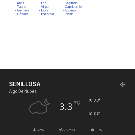
SENILLOSA
Algo De Nubes
°
3.3
°
C
3.3
°
3.3
62%
2.9m/s
11%