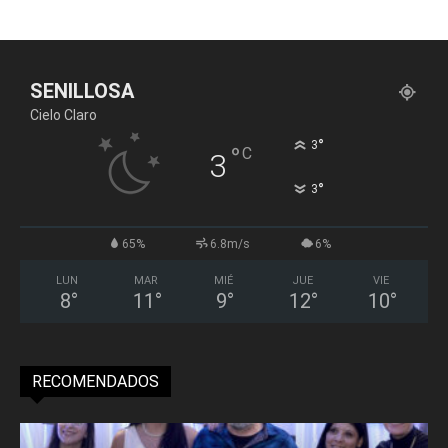
SENILLOSA
Cielo Claro
°
3
°
C
3
°
3
65%
6.8m/s
6%
LUN
MAR
MIÉ
JUE
VIE
8
°
11
°
9
°
12
°
10
°
RECOMENDADOS