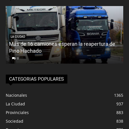
LA CIUDAD
Más de 16 camiones esperan la reapertura de
Pino Hachado
E
0
CATEGORIAS POPULARES
Nacionales
1365
La Ciudad
937
Provinciales
883
Sociedad
838