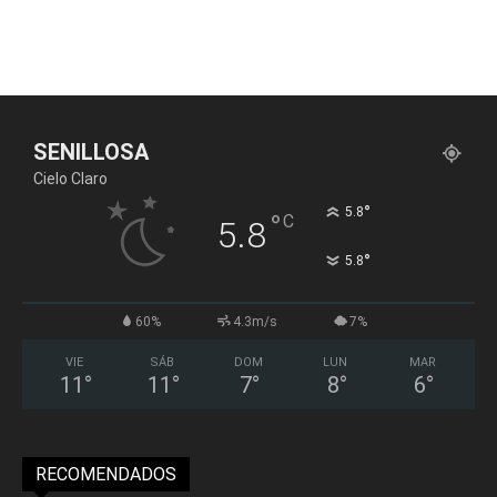
SENILLOSA
Cielo Claro
°
5.8
°
C
5.8
°
5.8
60%
4.3m/s
7%
VIE
SÁB
DOM
LUN
MAR
11
°
11
°
7
°
8
°
6
°
RECOMENDADOS