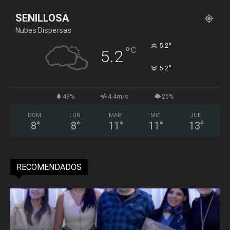
SENILLOSA
Nubes Dispersas
°
5.2
°
C
5.2
°
5.2
49%
4.4m/s
25%
DOM
LUN
MAR
MIÉ
JUE
8
°
8
°
11
°
11
°
13
°
RECOMENDADOS