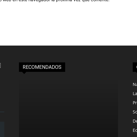
RECOMENDADOS
N
L
Pr
S
D
E