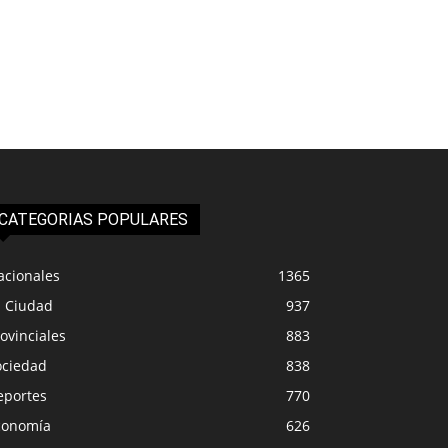
CATEGORIAS POPULARES
acionales
1365
a Ciudad
937
ovinciales
883
ociedad
838
eportes
770
conomía
626