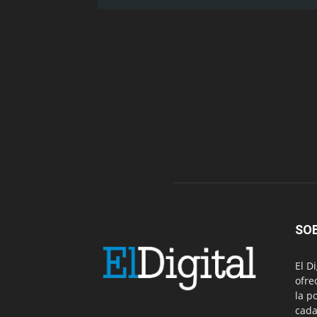
SO
El D
ofre
la p
cada