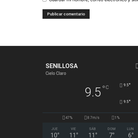
SENILLOSA
Cielo Claro
°
9.5
°
C
9.5
°
9.5
47%
8.7m/s
1%
JUE
VIE
SÁB
DOM
LUN
10
°
11
°
11
°
7
°
6
°