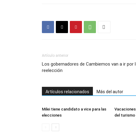
Artículo anterior
Los gobernadores de Cambiemos van a ir por l
reelección
Artículos relacionados
Más del autor
Milei tiene candidato a vice para las
Vacaciones 
elecciones
del turismo