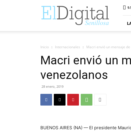
ElDigitalSenillosa
9.
L
Inicio
Internacionales
Macri envió un mensaje de 
Macri envió un m
venezolanos
28 enero, 2019
BUENOS AIRES (NA) — El presidente Maurici