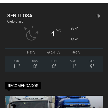
SENILLOSA
Cielo Claro
°
4
°
C
4
°
4
53%
5.4m/s
5%
SÁB
DOM
LUN
MAR
MIÉ
11
°
8
°
8
°
11
°
9
°
RECOMENDADOS