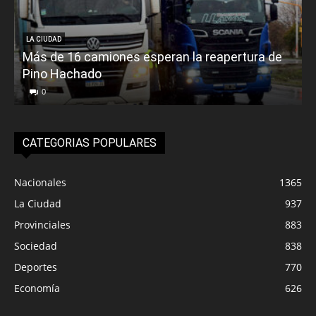
LA CIUDAD
Más de 16 camiones esperan la reapertura de
Pino Hachado
E
0
CATEGORIAS POPULARES
Nacionales
1365
La Ciudad
937
Provinciales
883
Sociedad
838
Deportes
770
Economía
626