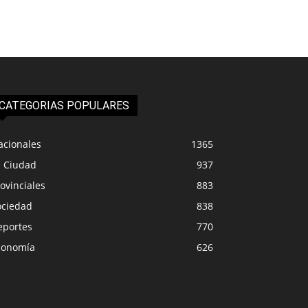
CATEGORIAS POPULARES
acionales
1365
a Ciudad
937
ovinciales
883
ociedad
838
eportes
770
conomía
626