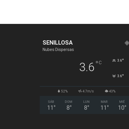
SENILLOSA
Nubes Dispersas
°
3.6
°
C
3.6
°
3.6
52%
4.7m/s
43%
SÁB
DOM
LUN
MAR
MIÉ
11
°
8
°
8
°
11
°
10
°