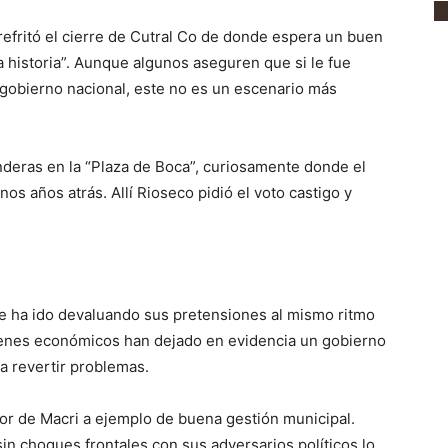
, refritó el cierre de Cutral Co de donde espera un buen
 historia”. Aunque algunos aseguren que si le fue
el gobierno nacional, este no es un escenario más
deras en la “Plaza de Boca”, curiosamente donde el
s años atrás. Allí Rioseco pidió el voto castigo y
e ha ido devaluando sus pretensiones al mismo ritmo
aivenes económicos han dejado en evidencia un gobierno
a revertir problemas.
or de Macri a ejemplo de buena gestión municipal.
 choques frontales con sus adversarios políticos lo