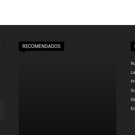
RECOMENDADOS
N
L
Pr
S
D
E