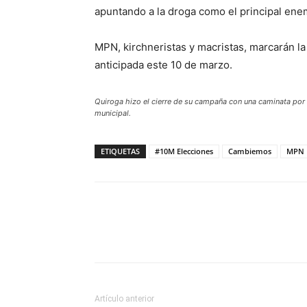
apuntando a la droga como el principal ene
MPN, kirchneristas y macristas, marcarán l
anticipada este 10 de marzo.
Quiroga hizo el cierre de su campaña con una caminata por 
municipal
.
ETIQUETAS
#10M Elecciones
Cambiemos
MPN
Artículo anterior