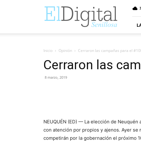
ElDigitalSenillosa
3
L
Inicio
Opinión
Cerraron las campañas para el #1
Cerraron las ca
8 marzo, 2019
NEUQUÉN (ED) — La elección de Neuquén abri
con atención por propios y ajenos. Ayer se r
competirán por la gobernación el próximo 