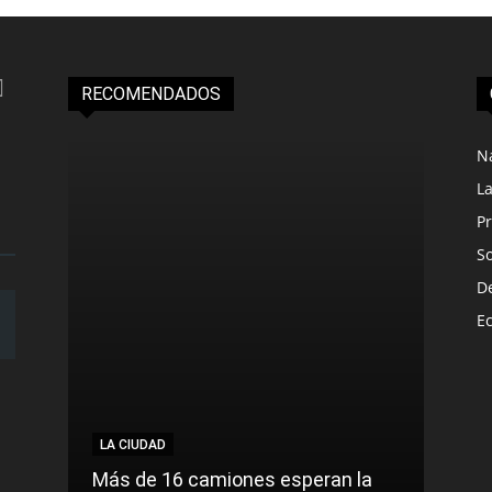
RECOMENDADOS
N
L
Pr
S
D
E
LA CIUDAD
LA C
Más de 16 camiones esperan la