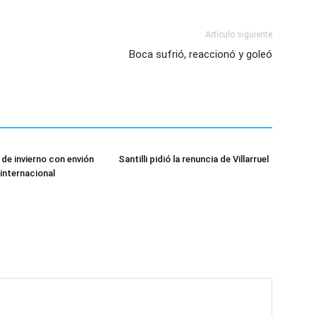
Artículo siguiente
Boca sufrió, reaccionó y goleó
de invierno con envión
Santilli pidió la renuncia de Villarruel
 internacional