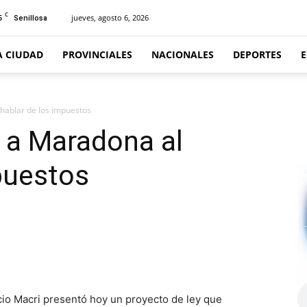
C
5
jueves, agosto 6, 2026
Senillosa
A CIUDAD
PROVINCIALES
NACIONALES
DEPORTES
hablar de los impuestos
 a Maradona al
puestos
o Macri presentó hoy un proyecto de ley que