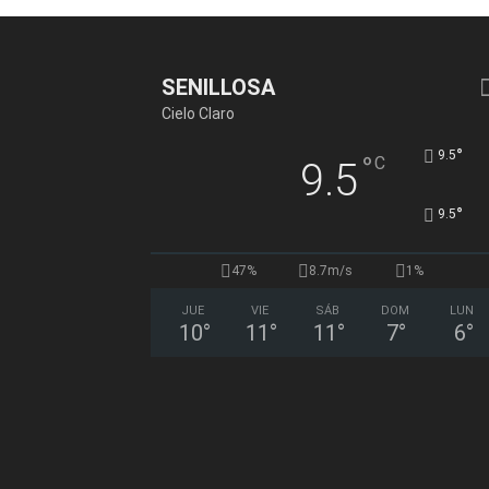
SENILLOSA
Cielo Claro
°
9.5
°
C
9.5
°
9.5
47%
8.7m/s
1%
JUE
VIE
SÁB
DOM
LUN
10
°
11
°
11
°
7
°
6
°