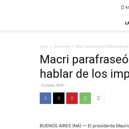
ElDigitalSenillosa
9.
L
Inicio
Economía
Macri parafraseó a Maradona al 
Macri parafraseó
hablar de los im
12 marzo, 2019
BUENOS AIRES (NA) — El presidente Maurici