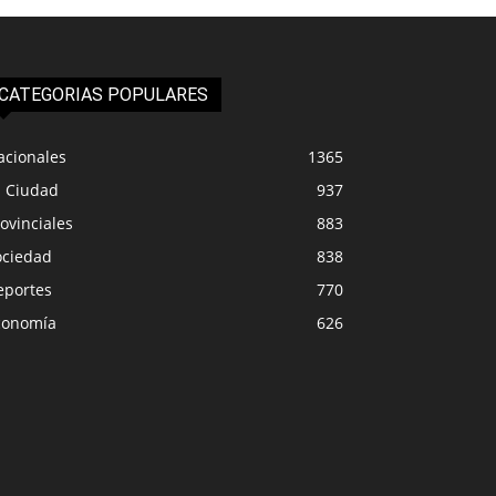
CATEGORIAS POPULARES
acionales
1365
a Ciudad
937
ovinciales
883
ociedad
838
eportes
770
conomía
626
PROVINCIALES
IUDAD
Los docentes se pla