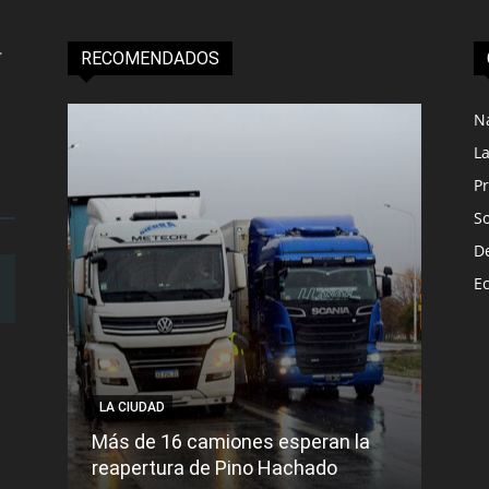
RECOMENDADOS
N
L
Pr
S
D
E
LA CIUDAD
LA C
Más de 16 camiones esperan la
reapertura de Pino Hachado
El Tr