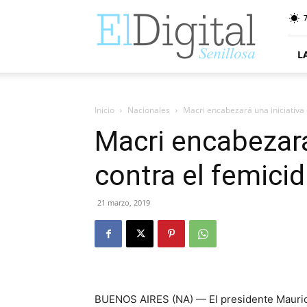
ElDigitalSenillosa
7
L
Inicio
Nacionales
Macri encabezará una iniciativa 
Macri encabezará
contra el femicid
21 marzo, 2019
BUENOS AIRES (NA) — El presidente Maurici