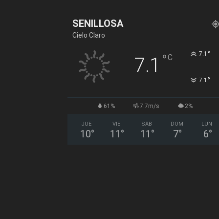
SENILLOSA
Cielo Claro
°
7.1
°
C
7.1
°
7.1
61%
7.7m/s
2%
JUE
VIE
SÁB
DOM
LUN
10
°
11
°
11
°
7
°
6
°