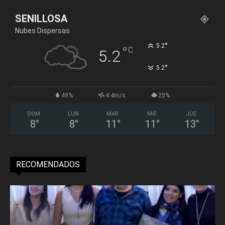
SENILLOSA
Nubes Dispersas
°
5.2
°
C
5.2
°
5.2
49%
4.4m/s
25%
DOM
LUN
MAR
MIÉ
JUE
8
°
8
°
11
°
11
°
13
°
RECOMENDADOS