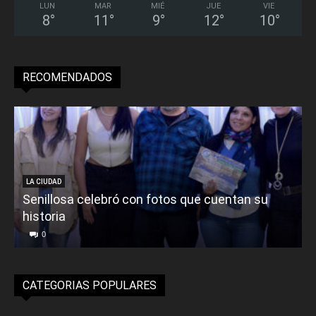
LUN
MAR
MIÉ
JUE
VIE
8
°
11
°
9
°
12
°
10
°
RECOMENDADOS
LA CIUDAD
Senillosa celebró con fotos que cuentan su
historia
0
CATEGORIAS POPULARES