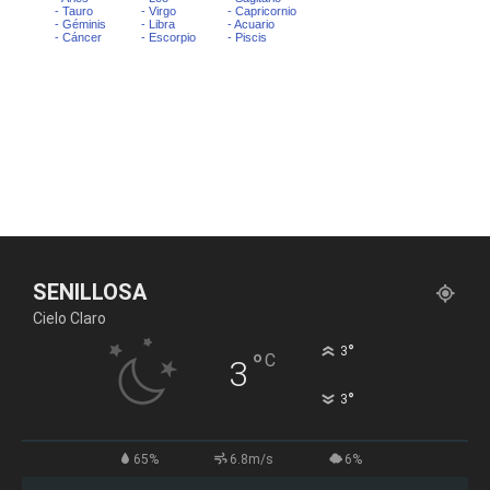
SENILLOSA
Cielo Claro
°
3
°
C
3
°
3
65%
6.8m/s
6%