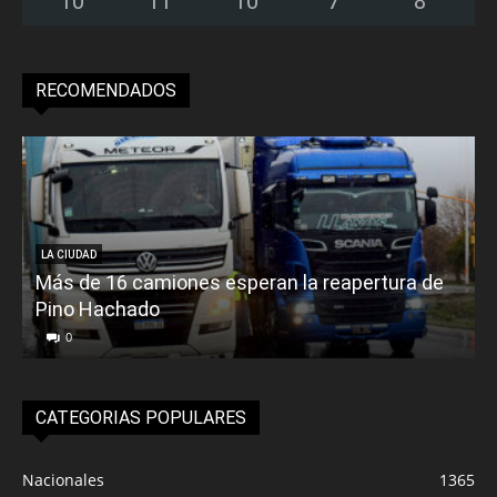
10
°
11
°
10
°
7
°
8
°
RECOMENDADOS
LA CIUDAD
Más de 16 camiones esperan la reapertura de
Pino Hachado
E
0
CATEGORIAS POPULARES
Nacionales
1365