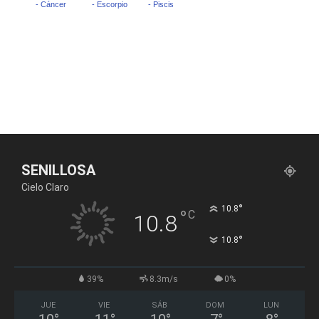
SENILLOSA
Cielo Claro
°
10.8
°
C
10.8
°
10.8
39%
8.3m/s
0%
JUE
VIE
SÁB
DOM
LUN