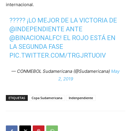
internacional.
????? ¡LO MEJOR DE LA VICTORIA DE
@INDEPENDIENTE
ANTE
@BINACIONALFC
! EL ROJO ESTÁ EN
LA SEGUNDA FASE
PIC.TWITTER.COM/TRGJRTUOIV
— CONMEBOL Sudamericana (@Sudamericana)
May
2, 2019
ETIQUETAS
Copa Sudamericana
Indenpendiente