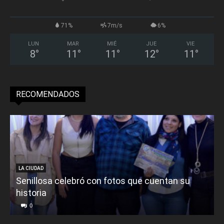
71%
7m/s
6%
LUN
MAR
MIÉ
JUE
VIE
8
°
11
°
11
°
12
°
11
°
RECOMENDADOS
LA CIUDAD
Senillosa celebró con fotos que cuentan su
historia
0