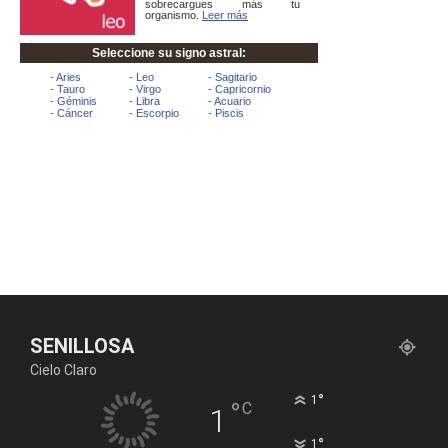
SENILLOSA
Cielo Claro
°
1
°
C
1
°
1