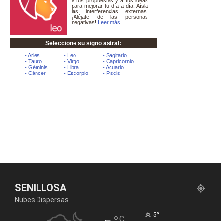
SENILLOSA
Nubes Dispersas
°
5
C