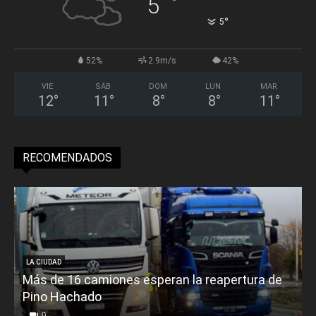
°
5
°
5
52%
2.9m/s
42%
VIE
SÁB
DOM
LUN
MAR
12
°
11
°
8
°
8
°
11
°
RECOMENDADOS
LA CIUDAD
Más de 16 camiones esperan la reapertura de
Pino Hachado
E
0