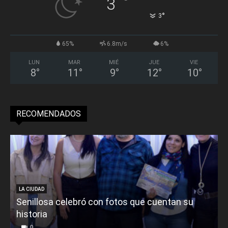
°
3
°
3
65%
6.8m/s
6%
LUN
MAR
MIÉ
JUE
VIE
8
°
11
°
9
°
12
°
10
°
RECOMENDADOS
LA CIUDAD
Senillosa celebró con fotos que cuentan su
historia
0