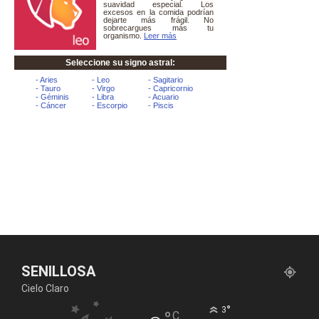
SENILLOSA
Cielo Claro
°
3
C