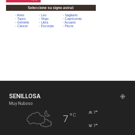
SENILLOSA
Muy Nuboso
°
7
°
C
7
°
7