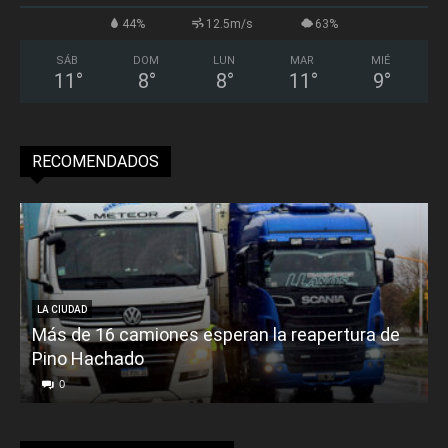
44%
12.5m/s
63%
SÁB
DOM
LUN
MAR
MIÉ
11
°
8
°
8
°
11
°
9
°
RECOMENDADOS
LA CIUDAD
Más de 16 camiones esperan la reapertura de
Pino Hachado
E
0