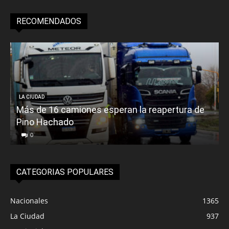
RECOMENDADOS
LA CIUDAD
Más de 16 camiones esperan la reapertura de
Pino Hachado
E
0
CATEGORIAS POPULARES
Nacionales
1365
La Ciudad
937