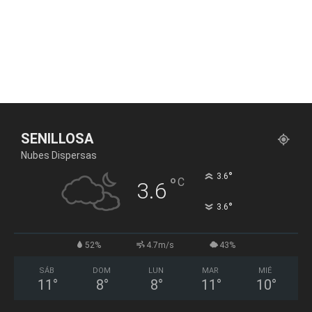
SENILLOSA
Nubes Dispersas
°
3.6
°
C
3.6
°
3.6
52%
4.7m/s
43%
SÁB
DOM
LUN
MAR
MIÉ
11
°
8
°
8
°
11
°
10
°