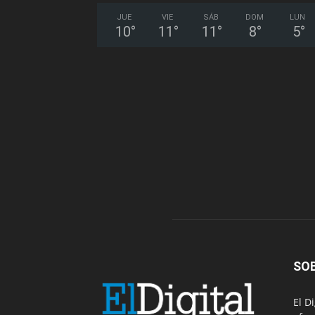
JUE
VIE
SÁB
DOM
LUN
10
°
11
°
11
°
8
°
5
°
SO
El D