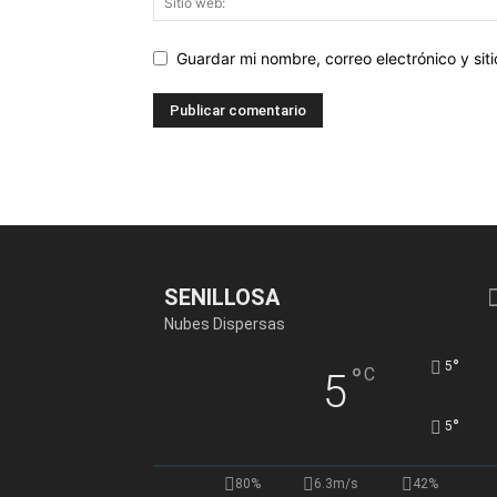
Guardar mi nombre, correo electrónico y si
SENILLOSA
Nubes Dispersas
°
5
°
C
5
°
5
80%
6.3m/s
42%