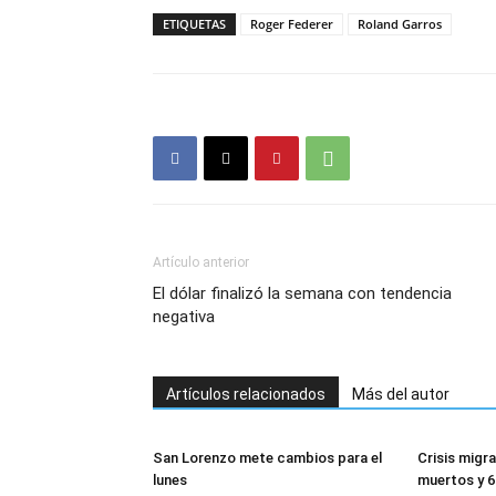
ETIQUETAS
Roger Federer
Roland Garros
Artículo anterior
El dólar finalizó la semana con tendencia
negativa
Artículos relacionados
Más del autor
San Lorenzo mete cambios para el
Crisis migra
lunes
muertos y 6