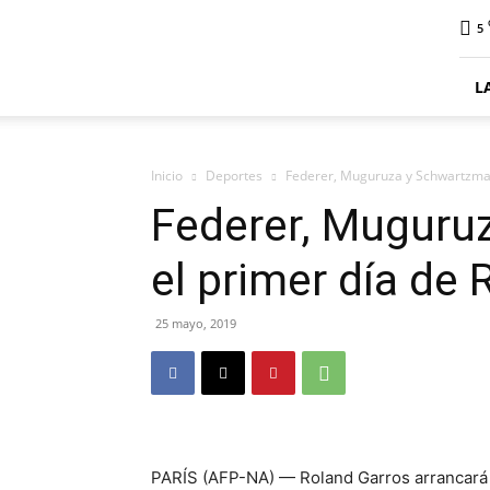
ElDigitalSenillosa
5
L
Inicio
Deportes
Federer, Muguruza y Schwartzman
Federer, Muguru
el primer día de
25 mayo, 2019
PARÍS (AFP-NA) — Roland Garros arrancará s