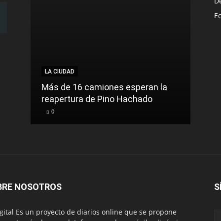
D
E
LA CIUDAD
LA C
Más de 16 camiones esperan la
reapertura de Pino Hachado
El Tr
0
0
BRE NOSOTROS
S
igital Es un proyecto de diarios online que se propone