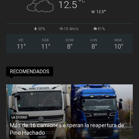
°
C
12.5
°
12.5
35%
10.4m/s
81%
VIE
SÁB
DOM
LUN
MAR
11
°
11
°
8
°
8
°
10
°
RECOMENDADOS
LA CIUDAD
Más de 16 camiones esperan la reapertura de
Pino Hachado
E