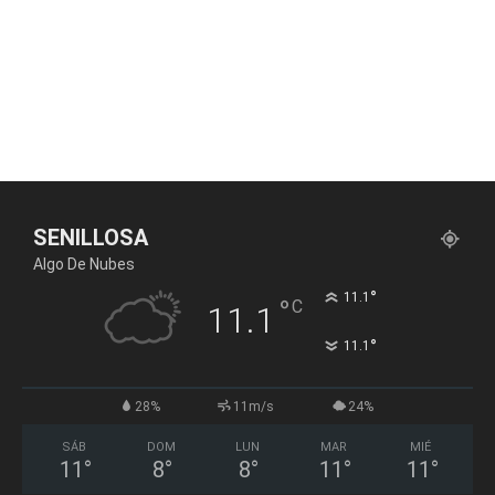
SENILLOSA
Algo De Nubes
°
11.1
°
C
11.1
°
11.1
28%
11m/s
24%
SÁB
DOM
LUN
MAR
MIÉ
11
°
8
°
8
°
11
°
11
°