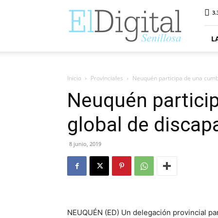
ElDigitalSenillosa
3.
L
Inicio
Provinciales
Neuquén participa de una cumb
Neuquén partici
global de discap
8 junio, 2019
NEUQUÉN (ED) Un delegación provincial par