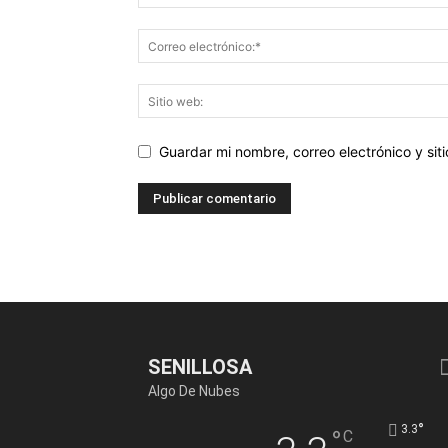
Guardar mi nombre, correo electrónico y si
SENILLOSA
Algo De Nubes
°
3.3
°
C