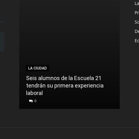
L
Pr
S
D
E
LA CIUDAD
NACI
Seis alumnos de la Escuela 21
La t
tendrán su primera experiencia
muer
laboral
cont
0
0