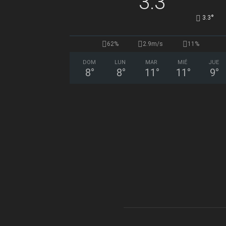
3.3
°
3.3
62%
2.9m/s
11%
DOM
LUN
MAR
MIÉ
JUE
8
°
8
°
11
°
11
°
9
°