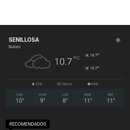
SENILLOSA
Nubes
°
10.7
°
C
10.7
°
10.7
33%
10m/s
99%
SÁB
DOM
LUN
MAR
MIÉ
10
°
9
°
8
°
11
°
11
°
RECOMENDADOS