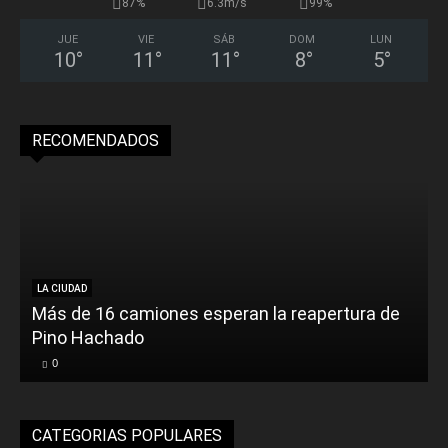
87%
6.3m/s
99%
JUE
VIE
SÁB
DOM
LUN
10
°
11
°
11
°
8
°
5
°
RECOMENDADOS
LA CIUDAD
Más de 16 camiones esperan la reapertura de
Pino Hachado
E
0
CATEGORIAS POPULARES