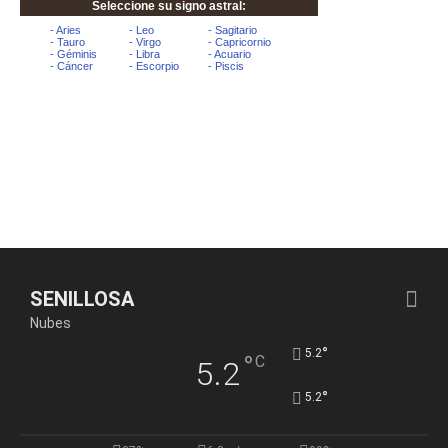
SENILLOSA
Nubes
°
5.2
°
C
5.2
°
5.2