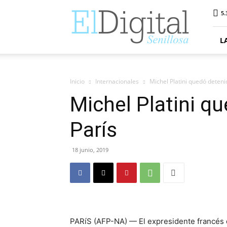
ElDigitalSenillosa
5.
L
Inicio
Internacionales
Michel Platini quedó deteni
Michel Platini q
París
18 junio, 2019
PARíS (AFP-NA) — El expresidente francés d