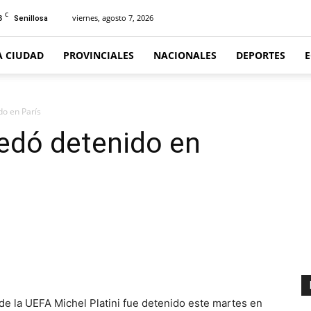
C
3
viernes, agosto 7, 2026
Senillosa
A CIUDAD
PROVINCIALES
NACIONALES
DEPORTES
do en París
uedó detenido en
e la UEFA Michel Platini fue detenido este martes en