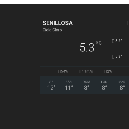
SENILLOSA
Cielo Claro
°
5.3
°
C
5.3
°
5.3
54%
4.1m/s
2%
VIE
SÁB
DOM
LUN
MAR
12
°
11
°
8
°
8
°
8
°