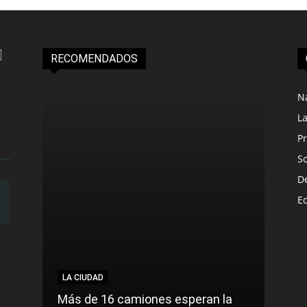
RECOMENDADOS
N
L
Pr
S
D
E
LA CIUDAD
LA C
Más de 16 camiones esperan la