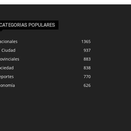
CATEGORIAS POPULARES
acionales
1365
a Ciudad
937
ovinciales
883
ociedad
838
eportes
770
conomía
626
PROVINCIALES
IUDAD
Los docentes se pla