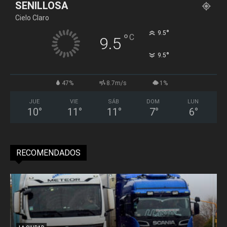
SENILLOSA
Cielo Claro
°
9.5
°
C
9.5
°
9.5
47%
8.7m/s
1%
JUE
VIE
SÁB
DOM
LUN
10
°
11
°
11
°
7
°
6
°
RECOMENDADOS