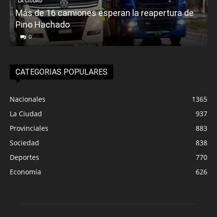
LA CIUDAD
Más de 16 camiones esperan la reapertura de
Pino Hachado
E
0
CATEGORIAS POPULARES
Nacionales
1365
La Ciudad
937
Provinciales
883
Sociedad
838
Deportes
770
Economía
626