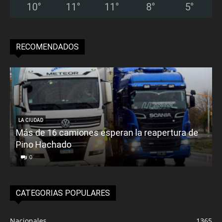
10
°
11
°
11
°
8
°
5
°
RECOMENDADOS
LA CIUDAD
Más de 16 camiones esperan la reapertura de
Pino Hachado
E
0
CATEGORIAS POPULARES
Nacionales
1365