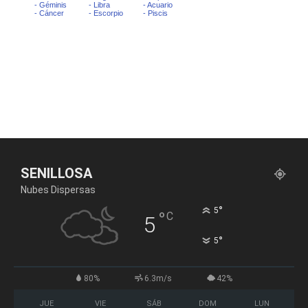
SENILLOSA
Nubes Dispersas
°
5
°
C
5
°
5
80%
6.3m/s
42%
JUE
VIE
SÁB
DOM
LUN