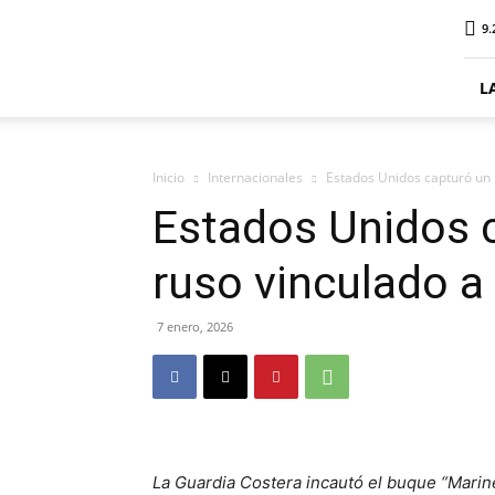
ElDigitalSenillosa
9.
L
Inicio
Internacionales
Estados Unidos capturó un 
Estados Unidos c
ruso vinculado a
7 enero, 2026
La Guardia Costera incautó el buque “Marine