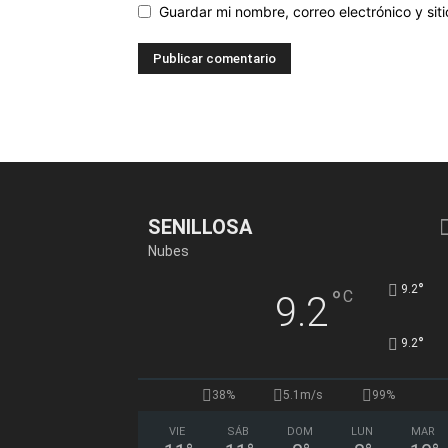
Guardar mi nombre, correo electrónico y si
SENILLOSA
Nubes
°
9.2
°
C
9.2
°
9.2
38%
5.1m/s
99%
VIE
SÁB
DOM
LUN
MAR