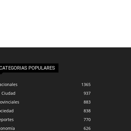
CATEGORIAS POPULARES
acionales
1365
a Ciudad
937
ovinciales
883
ociedad
838
eportes
770
conomía
626