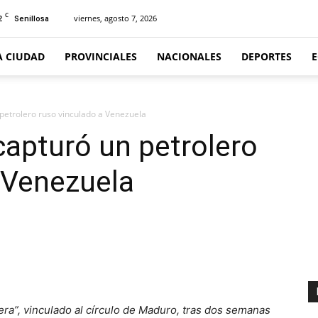
C
2
viernes, agosto 7, 2026
Senillosa
A CIUDAD
PROVINCIALES
NACIONALES
DEPORTES
petrolero ruso vinculado a Venezuela
apturó un petrolero
 Venezuela
ra”, vinculado al círculo de Maduro, tras dos semanas