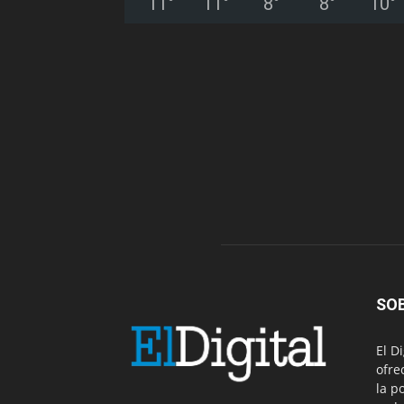
11
°
11
°
8
°
8
°
10
°
SO
El D
ofre
la p