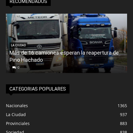
RECOMENDADOS
LA CIUDAD
Más de 16 camiones esperan la reapertura de
Pino Hachado
E
0
CATEGORIAS POPULARES
Nacionales
1365
La Ciudad
937
Provinciales
883
Sociedad
838