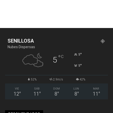
SENILLOSA
Nubes Dispersas
°
5
°
C
5
°
5
52%
2.9m/s
42%
VIE
SÁB
DOM
LUN
MAR
12
°
11
°
8
°
8
°
11
°